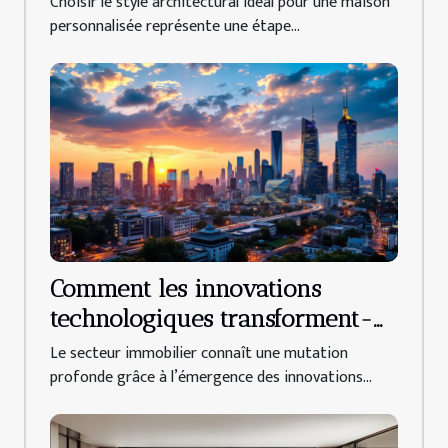
Choisir le style architectural idéal pour une maison
personnalisée représente une étape...
Comment les innovations
technologiques transforment-
elles l'immobilier ?
Le secteur immobilier connaît une mutation
profonde grâce à l’émergence des innovations...