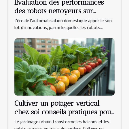
Évaluation des performances
des robots nettoyeurs sur
différents types de sols
L'ère de l'automatisation domestique apporte son
lot d'innovations, parmi lesquelles les robots...
Cultiver un potager vertical
chez soi conseils pratiques pour
débutants
Le jardinage urbain transforme les balcons et les
petits espaces en oasis de verdure. Cultiver un...