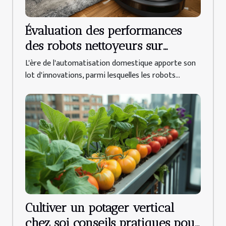
Évaluation des performances
des robots nettoyeurs sur
différents types de sols
L'ère de l'automatisation domestique apporte son
lot d'innovations, parmi lesquelles les robots...
Cultiver un potager vertical
chez soi conseils pratiques pour