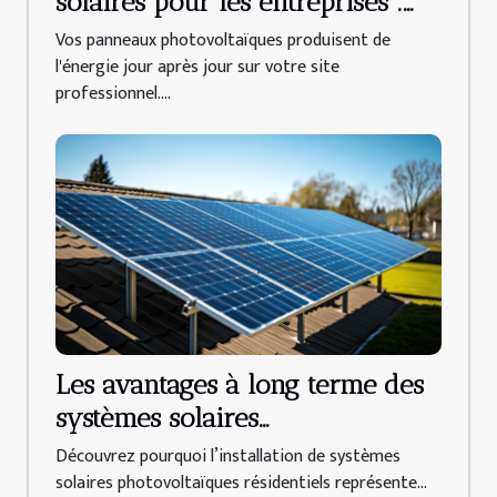
solaires pour les entreprises :
trouvez votre spécialiste au
Vos panneaux photovoltaïques produisent de
Mans !
l'énergie jour après jour sur votre site
professionnel....
Les avantages à long terme des
systèmes solaires
photovoltaïques résidentiels
Découvrez pourquoi l’installation de systèmes
solaires photovoltaïques résidentiels représente...