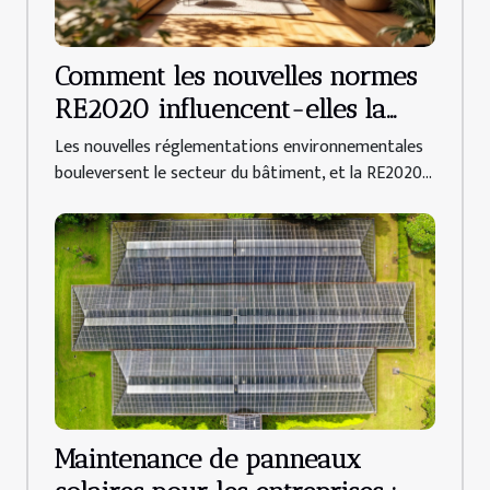
Comment les nouvelles normes
RE2020 influencent-elles la
construction de maisons sur-
Les nouvelles réglementations environnementales
mesure ?
bouleversent le secteur du bâtiment, et la RE2020...
Maintenance de panneaux