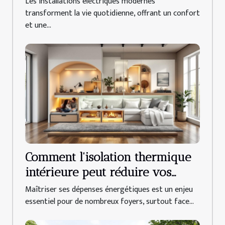
Les installations électriques modernes
transforment la vie quotidienne, offrant un confort
et une...
Comment l'isolation thermique
intérieure peut réduire vos
factures d'énergie ?
Maîtriser ses dépenses énergétiques est un enjeu
essentiel pour de nombreux foyers, surtout face...