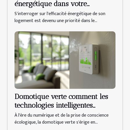
énergétique dans votre
logement
S'interroger sur l'efficacité énergétique de son
logement est devenu une priorité dans le...
Domotique verte comment les
technologies intelligentes
peuvent réduire la
À l'ère du numérique et de la prise de conscience
consommation d'énergie
écologique, la domotique verte s'érige en...