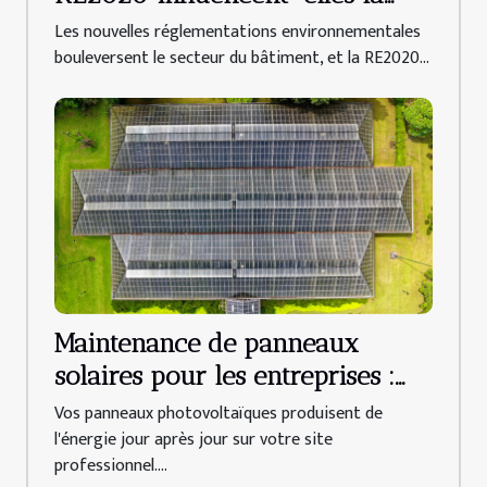
construction de maisons sur-
Les nouvelles réglementations environnementales
mesure ?
bouleversent le secteur du bâtiment, et la RE2020...
Maintenance de panneaux
solaires pour les entreprises :
trouvez votre spécialiste au
Vos panneaux photovoltaïques produisent de
Mans !
l'énergie jour après jour sur votre site
professionnel....