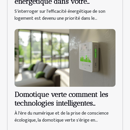
énergétique dans votre
logement
S'interroger sur l'efficacité énergétique de son
logement est devenu une priorité dans le...
Domotique verte comment les
technologies intelligentes
peuvent réduire la
À l'ère du numérique et de la prise de conscience
consommation d'énergie
écologique, la domotique verte s'érige en...