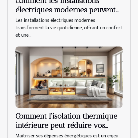
Comment les installations
électriques modernes peuvent
améliorer votre quotidien ?
Les installations électriques modernes
transforment la vie quotidienne, offrant un confort
et une...
Comment l'isolation thermique
intérieure peut réduire vos
factures d'énergie ?
Maîtriser ses dépenses énergétiques est un enjeu