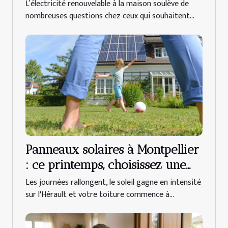
opportunité accessible ?
L’électricité renouvelable à la maison soulève de
nombreuses questions chez ceux qui souhaitent...
Panneaux solaires à Montpellier
: ce printemps, choisissez une
entreprise locale pour vous
Les journées rallongent, le soleil gagne en intensité
lancer !
sur l'Hérault et votre toiture commence à...