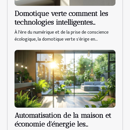
Domotique verte comment les
technologies intelligentes
peuvent réduire la
À l'ère du numérique et de la prise de conscience
consommation d'énergie
écologique, la domotique verte s'érige en...
Automatisation de la maison et
économie d'énergie les