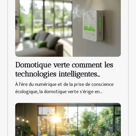
Domotique verte comment les
technologies intelligentes
peuvent réduire la
À l'ère du numérique et de la prise de conscience
consommation d'énergie
écologique, la domotique verte s'érige en...