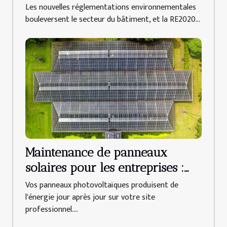
construction de maisons sur-
Les nouvelles réglementations environnementales
mesure ?
bouleversent le secteur du bâtiment, et la RE2020...
Maintenance de panneaux
solaires pour les entreprises :
trouvez votre spécialiste au
Vos panneaux photovoltaïques produisent de
Mans !
l'énergie jour après jour sur votre site
professionnel....