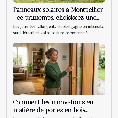
Panneaux solaires à Montpellier
: ce printemps, choisissez une
entreprise locale pour vous
Les journées rallongent, le soleil gagne en intensité
lancer !
sur l'Hérault et votre toiture commence à...
Comment les innovations en
matière de portes en bois
améliorent-elles l'efficacité