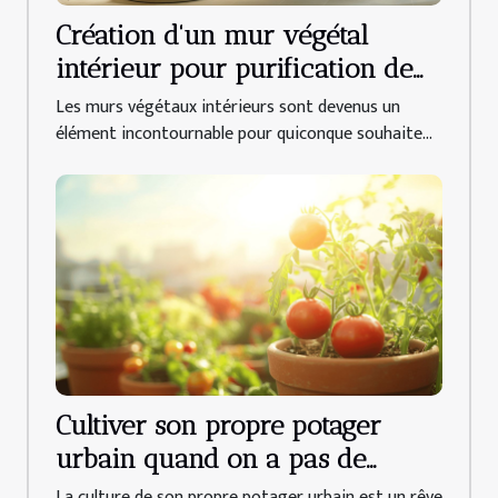
Création d'un mur végétal
intérieur pour purification de
l'air espèces de plantes et
Les murs végétaux intérieurs sont devenus un
entretien
élément incontournable pour quiconque souhaite...
Cultiver son propre potager
urbain quand on a pas de
jardin techniques et conseils
La culture de son propre potager urbain est un rêve