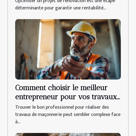
Optimiser un projet de rénovation est une étape
déterminante pour garantir une rentabilité...
Comment choisir le meilleur
entrepreneur pour vos travaux
de maçonnerie ?
Trouver le bon professionnel pour réaliser des
travaux de maçonnerie peut sembler complexe face
à...