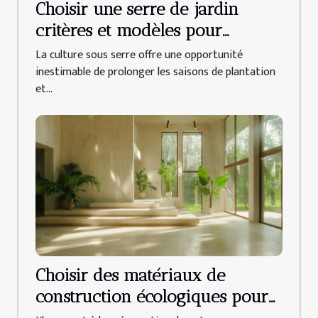
Choisir une serre de jardin
critères et modèles pour
cultiver toute l'année
La culture sous serre offre une opportunité
inestimable de prolonger les saisons de plantation
et...
Choisir des matériaux de
construction écologiques pour
une rénovation durable