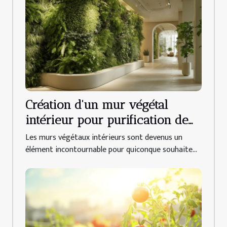
Création d'un mur végétal
intérieur pour purification de
l'air espèces de plantes et
Les murs végétaux intérieurs sont devenus un
entretien
élément incontournable pour quiconque souhaite...