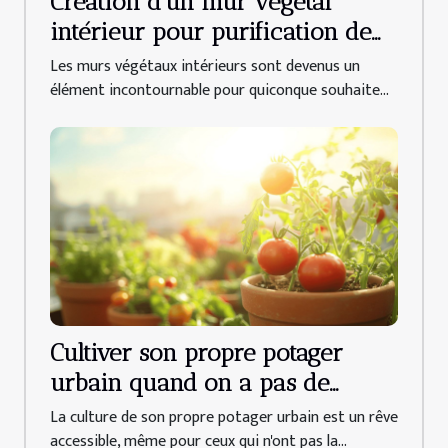
Création d'un mur végétal
intérieur pour purification de
l'air espèces de plantes et
Les murs végétaux intérieurs sont devenus un
entretien
élément incontournable pour quiconque souhaite...
Cultiver son propre potager
urbain quand on a pas de
jardin techniques et conseils
La culture de son propre potager urbain est un rêve
pour débutants
accessible, même pour ceux qui n'ont pas la...