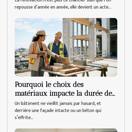
La rénovation n’est plus ce chantier subi que l’on
repousse d’année en année, elle devient un acte...
Pourquoi le choix des
matériaux impacte la durée de
vie d’un bâtiment
Un bâtiment ne vieillit jamais par hasard, et
derrière une façade intacte ou un béton qui
s’effrite...