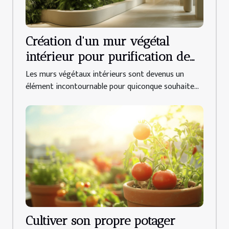
Création d'un mur végétal
intérieur pour purification de
l'air espèces de plantes et
Les murs végétaux intérieurs sont devenus un
entretien
élément incontournable pour quiconque souhaite...
Cultiver son propre potager