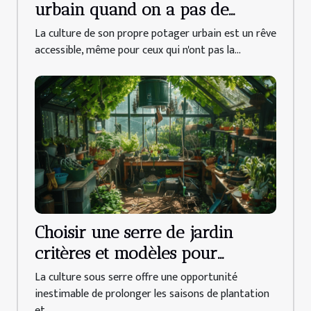
urbain quand on a pas de
jardin techniques et conseils
La culture de son propre potager urbain est un rêve
pour débutants
accessible, même pour ceux qui n'ont pas la...
Choisir une serre de jardin
critères et modèles pour
cultiver toute l'année
La culture sous serre offre une opportunité
inestimable de prolonger les saisons de plantation
et...