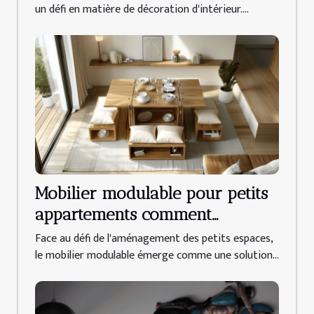
un défi en matière de décoration d'intérieur....
Mobilier modulable pour petits
appartements comment
maximiser l'espace sans
Face au défi de l'aménagement des petits espaces,
compromettre le style
le mobilier modulable émerge comme une solution...