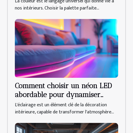
La couleur est le langage universel qui donne vie à
nos intérieurs. Choisir la palette parfaite...
Comment choisir un néon LED
abordable pour dynamiser
votre déco intérieure
L'éclairage est un élément clé de la décoration
intérieure, capable de transformer l'atmosphère...