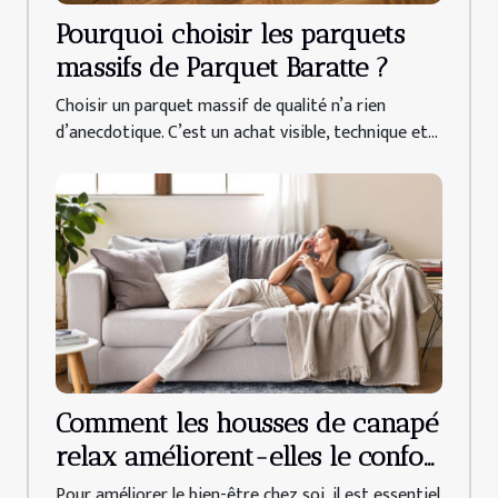
Pourquoi choisir les parquets
massifs de Parquet Baratte ?
Choisir un parquet massif de qualité n’a rien
d’anecdotique. C’est un achat visible, technique et...
Comment les housses de canapé
relax améliorent-elles le confort
quotidien ?
Pour améliorer le bien-être chez soi, il est essentiel