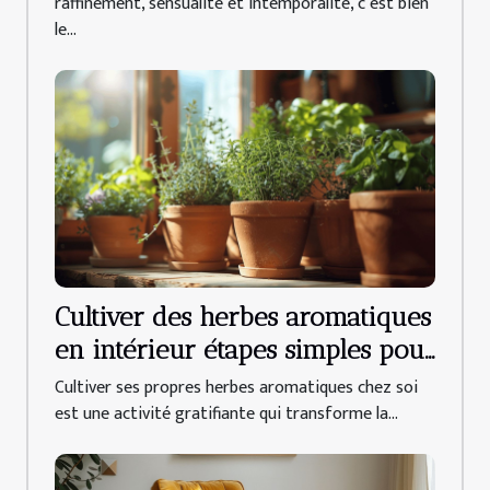
raffinement, sensualité et intemporalité, c’est bien
le...
Cultiver des herbes aromatiques
en intérieur étapes simples pour
débutants
Cultiver ses propres herbes aromatiques chez soi
est une activité gratifiante qui transforme la...