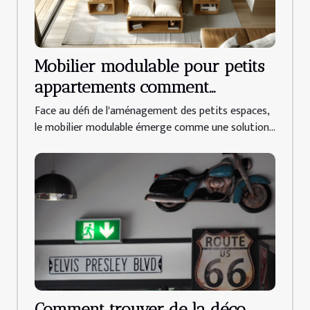
Mobilier modulable pour petits
appartements comment
maximiser l'espace sans
Face au défi de l'aménagement des petits espaces,
compromettre le style
le mobilier modulable émerge comme une solution...
Comment trouver de la déco